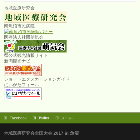
地域医療研究会
南魚沼市民病院
医療法人社団萌気会
県公式観光情報サイト
新潟観光ナビ
ショートエクスカーションガイド
にいがたフィール
Facebook
Twitter
メール
地域医療研究会全国大会 2017 in 魚沼